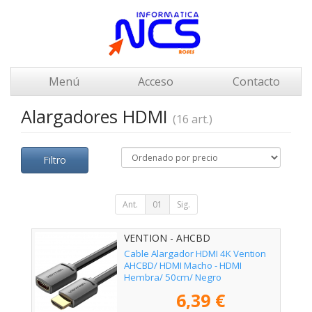
Menú
Acceso
Contacto
Alargadores HDMI
(16 art.)
Filtro
Ant.
01
Sig.
VENTION - AHCBD
Cable Alargador HDMI 4K Vention
AHCBD/ HDMI Macho - HDMI
Hembra/ 50cm/ Negro
6,39 €