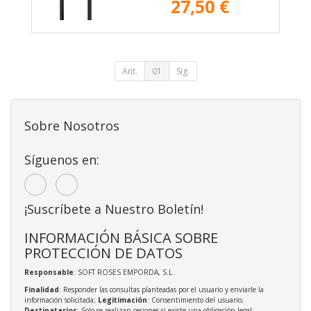
27,50 €
Ant.
01
Sig.
Sobre Nosotros
Síguenos en:
¡Suscríbete a Nuestro Boletín!
INFORMACIÓN BÁSICA SOBRE
PROTECCIÓN DE DATOS
Responsable
: SOFT ROSES EMPORDA, S.L
Finalidad
: Responder las consultas planteadas por el usuario y enviarle la
información solicitada;
Legitimación
: Consentimiento del usuario;
Destinatarios
: Solo se realizan cesiones si existe una obligación legal;