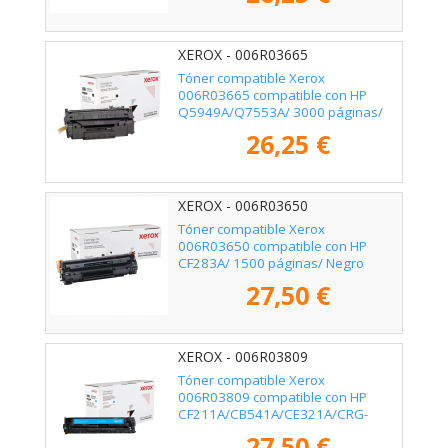
XEROX - 006R03665
Tóner compatible Xerox
006R03665 compatible con HP
Q5949A/Q7553A/ 3000 páginas/
Negro
26,25 €
XEROX - 006R03650
Tóner compatible Xerox
006R03650 compatible con HP
CF283A/ 1500 páginas/ Negro
27,50 €
XEROX - 006R03809
Tóner compatible Xerox
006R03809 compatible con HP
CF211A/CB541A/CE321A/CRG-
116C/CRG-131C/ 1800 páginas/
27,50 €
Cian