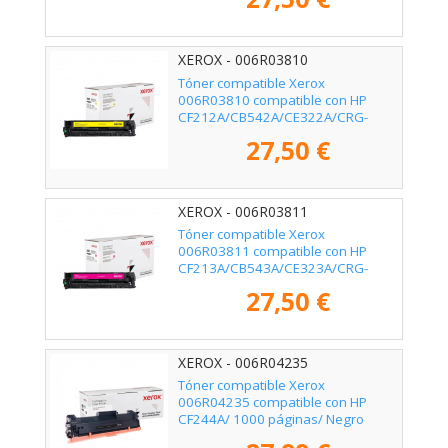
XEROX - 006R03810
Tóner compatible Xerox
006R03810 compatible con HP
CF212A/CB542A/CE322A/CRG-
116Y/CRG-131Y/ 1800 páginas/
27,50 €
Amarillo
XEROX - 006R03811
Tóner compatible Xerox
006R03811 compatible con HP
CF213A/CB543A/CE323A/CRG-
116M/CRG-131M/ 1800 páginas/
27,50 €
Magenta
XEROX - 006R04235
Tóner compatible Xerox
006R04235 compatible con HP
CF244A/ 1000 páginas/ Negro