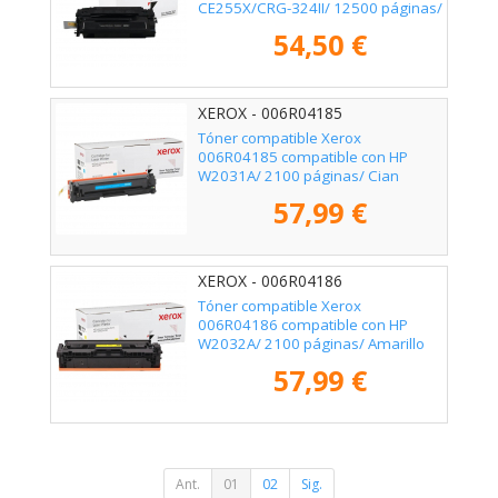
CE255X/CRG-324II/ 12500 páginas/
Negro
54,50 €
XEROX - 006R04185
Tóner compatible Xerox
006R04185 compatible con HP
W2031A/ 2100 páginas/ Cian
57,99 €
XEROX - 006R04186
Tóner compatible Xerox
006R04186 compatible con HP
W2032A/ 2100 páginas/ Amarillo
57,99 €
Ant.
01
02
Sig.