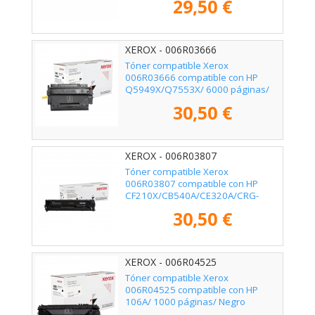
29,50 €
XEROX - 006R03666
Tóner compatible Xerox
006R03666 compatible con HP
Q5949X/Q7553X/ 6000 páginas/
Negro
30,50 €
XEROX - 006R03807
Tóner compatible Xerox
006R03807 compatible con HP
CF210X/CB540A/CE320A/CRG-
116BK/CRG-131BKH/ 2400
30,50 €
páginas/ Negro
XEROX - 006R04525
Tóner compatible Xerox
006R04525 compatible con HP
106A/ 1000 páginas/ Negro