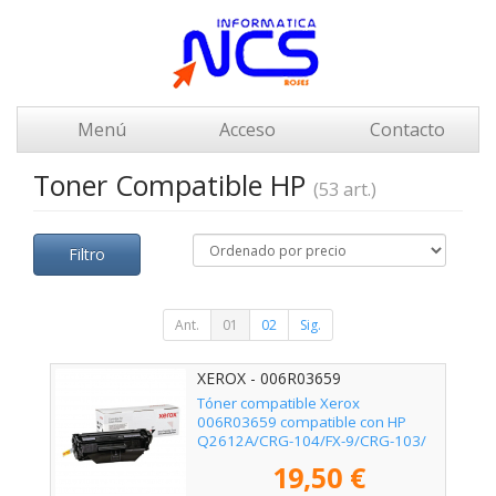
Menú
Acceso
Contacto
Toner Compatible HP
(53 art.)
Filtro
Ant.
01
02
Sig.
XEROX - 006R03659
Tóner compatible Xerox
006R03659 compatible con HP
Q2612A/CRG-104/FX-9/CRG-103/
2000 páginas/ Negro
19,50 €