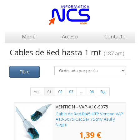
Menú
Acceso
Contacto
Cables de Red hasta 1 mt
(187 art.)
Filtro
Ant.
01
02
03
...
06
Sig.
VENTION - VAP-A10-S075
Cable de Red RJ45 UTP Vention VAP-
A10-S075 Cat.5e/ 75cm/ Azul y
Negro
1,39 €