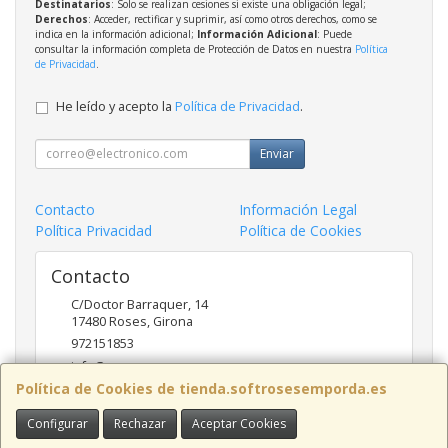
Destinatarios
: Solo se realizan cesiones si existe una obligación legal;
Derechos
: Acceder, rectificar y suprimir, así como otros derechos, como se
indica en la información adicional;
Información Adicional
: Puede
consultar la información completa de Protección de Datos en nuestra
Política
de Privacidad
.
He leído y acepto la
Política de Privacidad
.
Enviar
Contacto
Información Legal
Política Privacidad
Política de Cookies
Contacto
C/Doctor Barraquer, 14
17480
Roses
,
Girona
972151853
info@ncsroses.com
Política de Cookies de tienda.softrosesemporda.es
Configurar
Rechazar
Aceptar Cookies
Horario