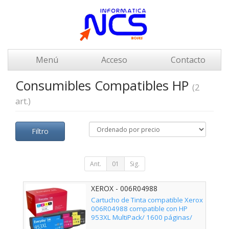
Menú
Acceso
Contacto
Consumibles Compatibles HP
(2
art.)
Filtro
Ant.
01
Sig.
XEROX - 006R04988
Cartucho de Tinta compatible Xerox
006R04988 compatible con HP
953XL MultiPack/ 1600 páginas/
Negro/ Cian/ Magenta/ Amarillo