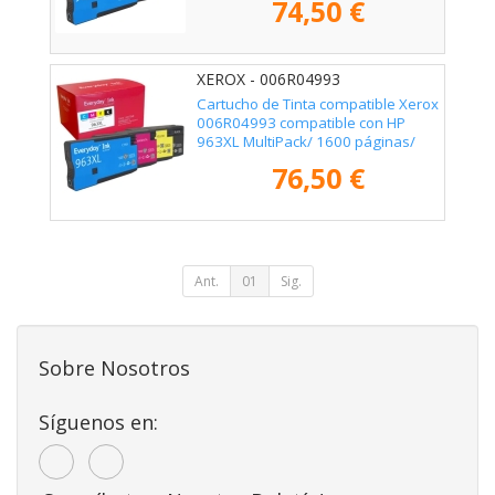
74,50 €
XEROX - 006R04993
Cartucho de Tinta compatible Xerox
006R04993 compatible con HP
963XL MultiPack/ 1600 páginas/
Negro/ Cian/ Magenta/ Amarillo
76,50 €
Ant.
01
Sig.
Sobre Nosotros
Síguenos en: