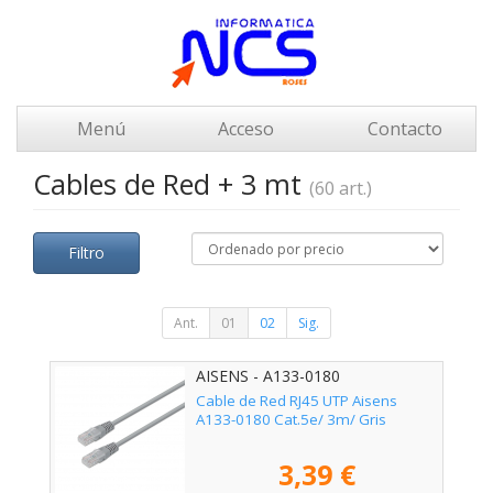
Menú
Acceso
Contacto
Cables de Red + 3 mt
(60 art.)
Filtro
Ant.
01
02
Sig.
AISENS - A133-0180
Cable de Red RJ45 UTP Aisens
A133-0180 Cat.5e/ 3m/ Gris
3,39 €