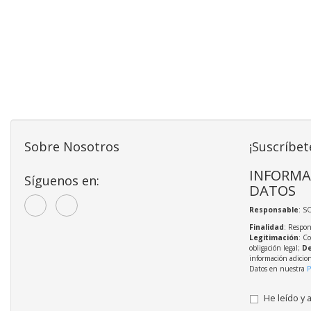
Sobre Nosotros
¡Suscríbet
INFORMA
Síguenos en:
DATOS
Responsable
: S
Finalidad
: Respon
Legitimación
: C
obligación legal;
De
información adicio
Datos en nuestra
P
He leído y 