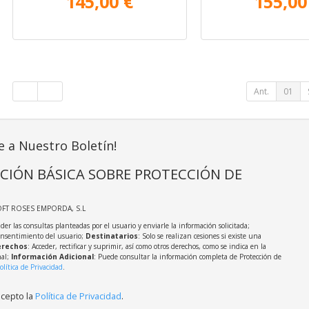
145,00 €
155,00
Ant.
01
e a Nuestro Boletín!
CIÓN BÁSICA SOBRE PROTECCIÓN DE
OFT ROSES EMPORDA, S.L
der las consultas planteadas por el usuario y enviarle la información solicitada;
onsentimiento del usuario;
Destinatarios
: Solo se realizan cesiones si existe una
rechos
: Acceder, rectificar y suprimir, así como otros derechos, como se indica en la
nal;
Información Adicional
: Puede consultar la información completa de Protección de
olítica de Privacidad
.
acepto la
Política de Privacidad
.