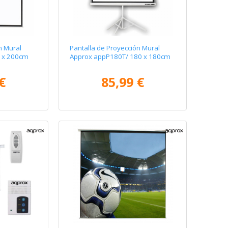
n Mural
Pantalla de Proyección Mural
 x 200cm
Approx appP180T/ 180 x 180cm
€
85,99 €