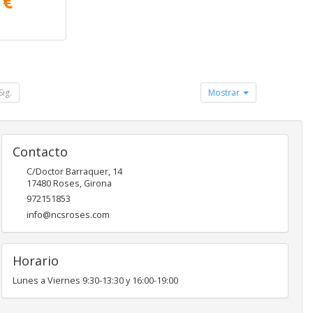
 €
Sig.
Mostrar
Contacto
C/Doctor Barraquer, 14
17480
Roses
,
Girona
972151853
info@ncsroses.com
Horario
Lunes a Viernes 9:30-13:30 y 16:00-19:00