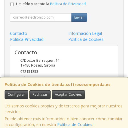
He leído y acepto la
Política de Privacidad
.
Enviar
Contacto
Información Legal
Política Privacidad
Política de Cookies
Contacto
C/Doctor Barraquer, 14
17480
Roses
,
Girona
972151853
info@ncsroses.com
Política de Cookies de tienda.softrosesemporda.es
Configurar
Rechazar
Aceptar Cookies
Horario
Lunes a Viernes 9:30-13:30 y 16:00-19:00
Utilizamos cookies propias y de terceros para mejorar nuestros
servicios.
Puede obtener más información, o bien conocer cómo cambiar
la configuración, en nuestra
Política de Cookies
.
, , , , España. - C.I.F.: B17910282 - Tfno: