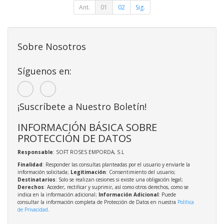
Ant.
01
02
Sig.
Sobre Nosotros
Síguenos en:
¡Suscríbete a Nuestro Boletín!
INFORMACIÓN BÁSICA SOBRE
PROTECCIÓN DE DATOS
Responsable
: SOFT ROSES EMPORDA, S.L
Finalidad
: Responder las consultas planteadas por el usuario y enviarle la
información solicitada;
Legitimación
: Consentimiento del usuario;
Destinatarios
: Solo se realizan cesiones si existe una obligación legal;
Derechos
: Acceder, rectificar y suprimir, así como otros derechos, como se
indica en la información adicional;
Información Adicional
: Puede
consultar la información completa de Protección de Datos en nuestra
Política
de Privacidad
.