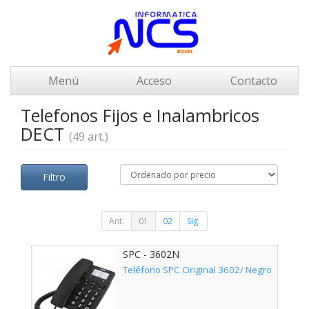
Menú
Acceso
Contacto
Telefonos Fijos e Inalambricos
DECT
(49 art.)
Filtro
Ant.
01
02
Sig.
SPC - 3602N
Teléfono SPC Original 3602/ Negro