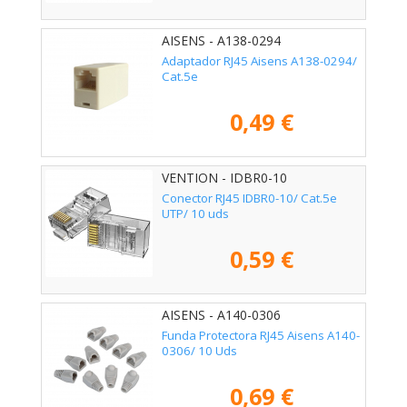
AISENS - A138-0294
Adaptador RJ45 Aisens A138-0294/
Cat.5e
0,49 €
VENTION - IDBR0-10
Conector RJ45 IDBR0-10/ Cat.5e
UTP/ 10 uds
0,59 €
AISENS - A140-0306
Funda Protectora RJ45 Aisens A140-
0306/ 10 Uds
0,69 €