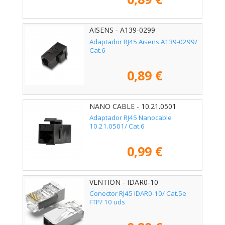
AISENS - A139-0299
Adaptador RJ45 Aisens A139-0299/
Cat.6
0,89 €
NANO CABLE - 10.21.0501
Adaptador RJ45 Nanocable
10.21.0501/ Cat.6
0,99 €
VENTION - IDAR0-10
Conector RJ45 IDAR0-10/ Cat.5e
FTP/ 10 uds