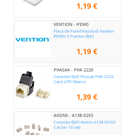
1,19 €
VENTION - IFEW0
Placa de Pared Keystock Vention
IFEW0/ 2 Puertos RJ45
1,19 €
PHASAK - PHK-2220
Conector RJ45 Phasak PHK-2220
Cat.6 UTP/ Blanco
1,39 €
AISENS - A138-0293
Conector RJ45 Aisens A138-0293/
Cat.5e/ 10 uds