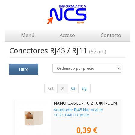
Menú
Acceso
Contacto
Conectores RJ45 / RJ11
(57 art.)
Filtro
Ant.
01
02
Sig.
NANO CABLE - 10.21.0401-OEM
Adaptador RJ45 Nanocable
10.21.0401/ Cat.5e
0,39 €