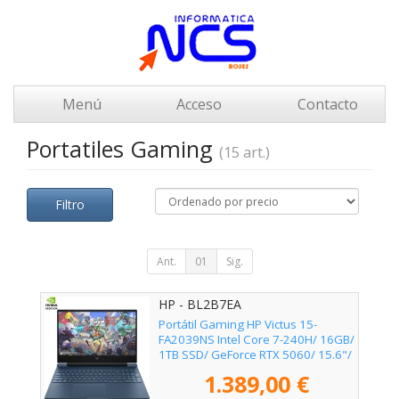
Menú
Acceso
Contacto
Portatiles Gaming
(15 art.)
Filtro
Ant.
01
Sig.
HP - BL2B7EA
Portátil Gaming HP Victus 15-
FA2039NS Intel Core 7-240H/ 16GB/
1TB SSD/ GeForce RTX 5060/ 15.6"/
Sin Sistema Operativo
1.389,00 €