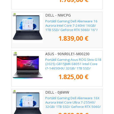
DELL - NWCPG
Portátil Gaming Dell Alienware 16
Aurora Intel Core 7-240H/ 16GB/
1TB SSD/ GeForce RTX 5060/ 16"/
Win11
1.839,00 €
ASUS - 90NR0LE1-M00230
Portátil Gaming Asus ROG Strix G18
(2025) G815JMR-S8051 Intel Core
i7-14650HX/ 32GB/ 1TB SSD/
GeForce RTX 5060/ 18"/ Sin
1.825,00 €
Sistema Operativo
DELL - 0J6WW
Portátil Gaming Dell Alienware 16X
Aurora Intel Core Ultra 7-255HX/
32GB/ 1TB SSD/ GeForce RTX 5060/
16"/ Win11