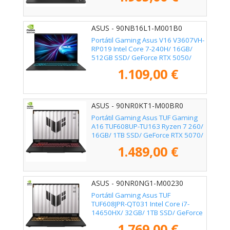
ASUS - 90NB16L1-M001B0
Portátil Gaming Asus V16 V3607VH-
RP019 Intel Core 7-240H/ 16GB/
512GB SSD/ GeForce RTX 5050/
16"/ Sin Sistema Operativo
1.109,00 €
ASUS - 90NR0KT1-M00BR0
Portátil Gaming Asus TUF Gaming
A16 TUF608UP-TU163 Ryzen 7 260/
16GB/ 1TB SSD/ GeForce RTX 5070/
16"/ Sin Sistema Operativo
1.489,00 €
ASUS - 90NR0NG1-M00230
Portátil Gaming Asus TUF
TUF608JPR-QT031 Intel Core i7-
14650HX/ 32GB/ 1TB SSD/ GeForce
RTX 5070/ 16"/ Sin Sistema
1.769,00 €
Operativo