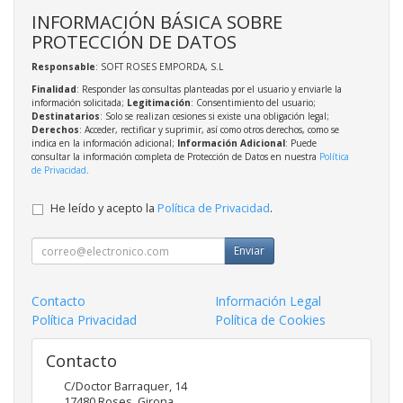
INFORMACIÓN BÁSICA SOBRE
PROTECCIÓN DE DATOS
Responsable
: SOFT ROSES EMPORDA, S.L
Finalidad
: Responder las consultas planteadas por el usuario y enviarle la
información solicitada;
Legitimación
: Consentimiento del usuario;
Destinatarios
: Solo se realizan cesiones si existe una obligación legal;
Derechos
: Acceder, rectificar y suprimir, así como otros derechos, como se
indica en la información adicional;
Información Adicional
: Puede
consultar la información completa de Protección de Datos en nuestra
Política
de Privacidad
.
He leído y acepto la
Política de Privacidad
.
Enviar
Contacto
Información Legal
Política Privacidad
Política de Cookies
Contacto
C/Doctor Barraquer, 14
17480
Roses
,
Girona