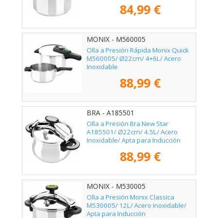
84,99 €
MONIX - M560005
Olla a Presión Rápida Monix Quick
M560005/ Ø22cm/ 4+6L/ Acero
Inoxidable
88,99 €
BRA - A185501
Olla a Presión Bra New Star
A185501/ Ø22cm/ 4.5L/ Acero
Inoxidable/ Apta para Inducción
88,99 €
MONIX - M530005
Olla a Presión Monix Classica
M530005/ 12L/ Acero Inoxidable/
Apta para Inducción