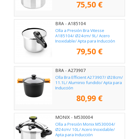
75,50 €
BRA - A185104
Olla a Presión Bra Vitesse
A185104/ Ø24cm/ 9L/ Acero
Inoxidable/ Apta para Inducción
79,50 €
BRA - A273907
Olla Bra Efficient A273907/ Ø28cm/
11.1L/ Aluminio fundido/ Apta para
Inducción
80,99 €
MONIX - M530004
Olla a Presión Monix M530004/
Ø24cm/ 10L/ Acero Inoxidable/
Apta para Inducción