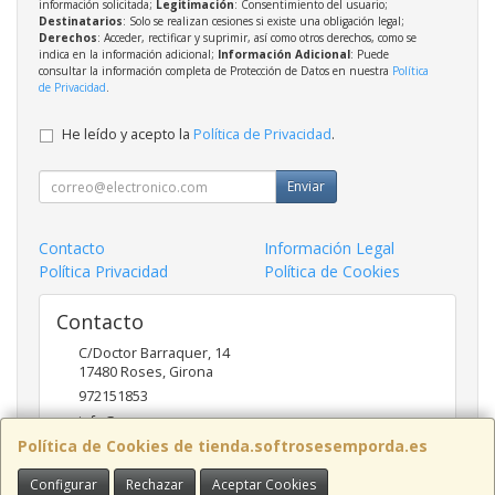
información solicitada;
Legitimación
: Consentimiento del usuario;
Destinatarios
: Solo se realizan cesiones si existe una obligación legal;
Derechos
: Acceder, rectificar y suprimir, así como otros derechos, como se
indica en la información adicional;
Información Adicional
: Puede
consultar la información completa de Protección de Datos en nuestra
Política
de Privacidad
.
He leído y acepto la
Política de Privacidad
.
Enviar
Contacto
Información Legal
Política Privacidad
Política de Cookies
Contacto
C/Doctor Barraquer, 14
17480
Roses
,
Girona
972151853
info@ncsroses.com
Política de Cookies de tienda.softrosesemporda.es
Configurar
Rechazar
Aceptar Cookies
Horario