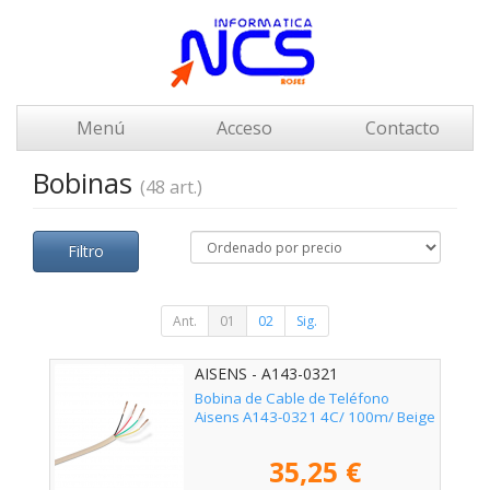
Menú
Acceso
Contacto
Bobinas
(48 art.)
Filtro
Ant.
01
02
Sig.
AISENS - A143-0321
Bobina de Cable de Teléfono
Aisens A143-0321 4C/ 100m/ Beige
35,25 €