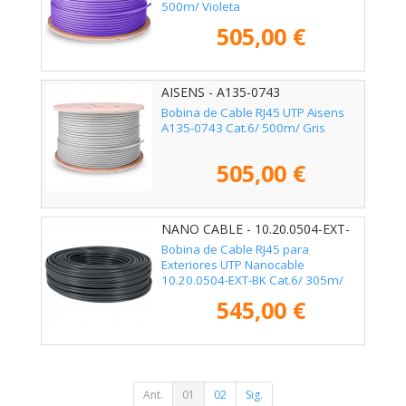
500m/ Violeta
505,00 €
AISENS - A135-0743
Bobina de Cable RJ45 UTP Aisens
A135-0743 Cat.6/ 500m/ Gris
505,00 €
NANO CABLE - 10.20.0504-EXT-
BK
Bobina de Cable RJ45 para
Exteriores UTP Nanocable
10.20.0504-EXT-BK Cat.6/ 305m/
Impermeable/ Negro
545,00 €
Ant.
01
02
Sig.