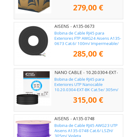
279,00 €
AISENS - A135-0673
Bobina de Cable RJ45 para
Exteriores FTP AWG24 Aisens A135-
0673 Cat.6/ 100m/ Impermeable/
Negro
285,00 €
NANO CABLE - 10.20.0304-EXT-
BK
Bobina de Cable RJ45 para
Exteriores UTP Nanocable
10.20.0304-EXT-BK Cat.5e/ 305m/
Impermeable/ Negro
315,00 €
AISENS - A135-0748
Bobina de Cable RJ45 AWG23 UTP
Aisens A135-0748 Cat.6/ LSZH/
305m/ Violeta