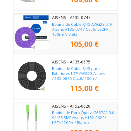
AISENS - A135-0747
Bobina de Cable RJ45 AWG23 UTP
Aisens A135-0747 Cat.6/ LSZH/
100m/ Violeta
105,00 €
AISENS - A135-0675
Bobina de Cable RJ45 para
Exteriores UTP AWG23 Aisens
A135-0675 Cat.6/ 100m/
Impermeable/ Negro
115,00 €
AISENS - A152-0620
Bobina de Fibra Óptica G657A2 3.0
9/125 SMF Aisens A152-0620/
LSZH/ 200m/ Blanco