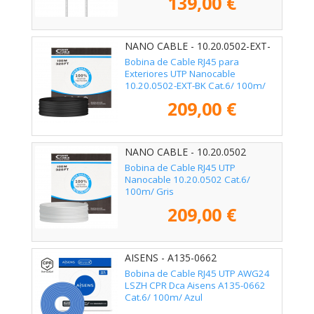
139,00 €
NANO CABLE - 10.20.0502-EXT-
BK
Bobina de Cable RJ45 para
Exteriores UTP Nanocable
10.20.0502-EXT-BK Cat.6/ 100m/
Impermeable/ Negro
209,00 €
NANO CABLE - 10.20.0502
Bobina de Cable RJ45 UTP
Nanocable 10.20.0502 Cat.6/
100m/ Gris
209,00 €
AISENS - A135-0662
Bobina de Cable RJ45 UTP AWG24
LSZH CPR Dca Aisens A135-0662
Cat.6/ 100m/ Azul