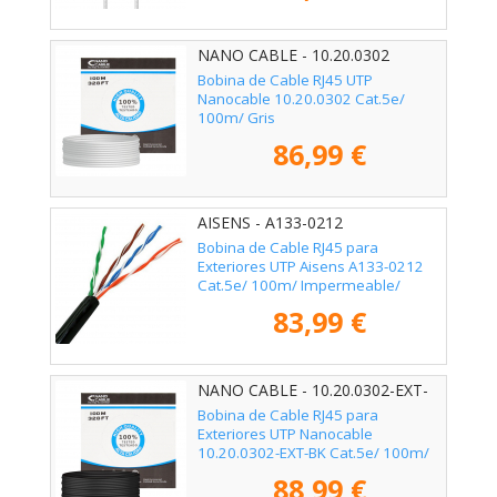
NANO CABLE - 10.20.0302
Bobina de Cable RJ45 UTP
Nanocable 10.20.0302 Cat.5e/
100m/ Gris
86,99 €
AISENS - A133-0212
Bobina de Cable RJ45 para
Exteriores UTP Aisens A133-0212
Cat.5e/ 100m/ Impermeable/
Negro
83,99 €
NANO CABLE - 10.20.0302-EXT-
BK
Bobina de Cable RJ45 para
Exteriores UTP Nanocable
10.20.0302-EXT-BK Cat.5e/ 100m/
Impermeable/ Negro
88,99 €