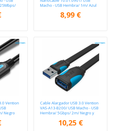
o - USB
Nanocable 10.01.0901/ USB
625Mbps/
Macho - USB Hembra/ 1m/ Azul
€
8,99 €
3.0 Vention
Cable Alargador USB 3.0 Vention
USB
VAS-A13-B200/ USB Macho - USB
m/ Negro
Hembra/ 5Gbps/ 2m/ Negro y
Azul
€
10,25 €