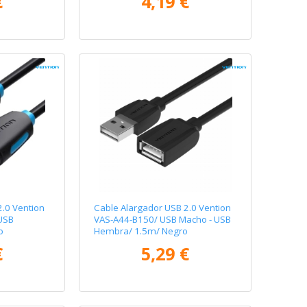
€
4,19 €
2.0 Vention
Cable Alargador USB 2.0 Vention
USB
VAS-A44-B150/ USB Macho - USB
o
Hembra/ 1.5m/ Negro
€
5,29 €