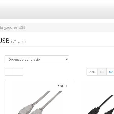
largadores USB
 USB
(71 art.)
Ant.
01
02