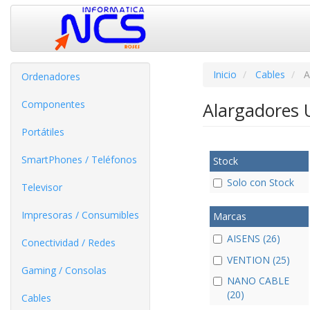
Inicio
Cables
A
Ordenadores
Componentes
Alargadores
Portátiles
SmartPhones / Teléfonos
Stock
Solo con Stock
Televisor
Impresoras / Consumibles
Marcas
AISENS (26)
Conectividad / Redes
VENTION (25)
Gaming / Consolas
NANO CABLE
(20)
Cables