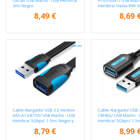
CBCBI/ USB Macho - USB Hembra/
A105-0041/ USB Mach
3m/ Negro
Hembra/ Hasta 9W/ 
1m/ Negro
8,49 €
8,69 
Cable Alargador USB 3.0 Vention
Cable Alargador USB 
VAS-A13-B150/ USB Macho - USB
CBHBG/ USB Macho - 
Hembra/ 5Gbps/ 1.5m/ Negro y
Hembra/ 5Gbps/ 1.5
Azul
8,79 €
8,99 