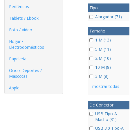
Periféricos
Tipo
Alargador (71)
Tablets / Ebook
Foto / Video
Tamaño
1 M (13)
Hogar /
Electrodomésticos
5 M (11)
2 M (10)
Papelería
10 M (8)
Ocio / Deportes /
Mascotas
3 M (8)
mostrar todas
Apple
De Conector
USB Tipo-A
Macho (31)
USB 3.0 Tipo-A